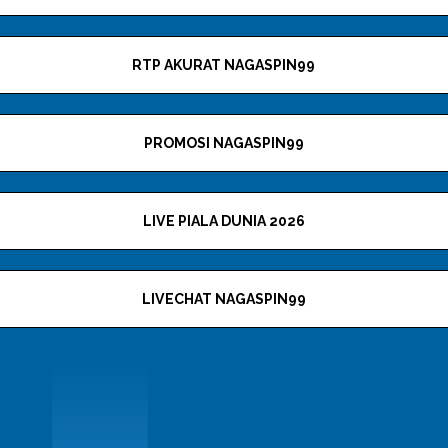
RTP AKURAT NAGASPIN99
PROMOSI NAGASPIN99
LIVE PIALA DUNIA 2026
LIVECHAT NAGASPIN99