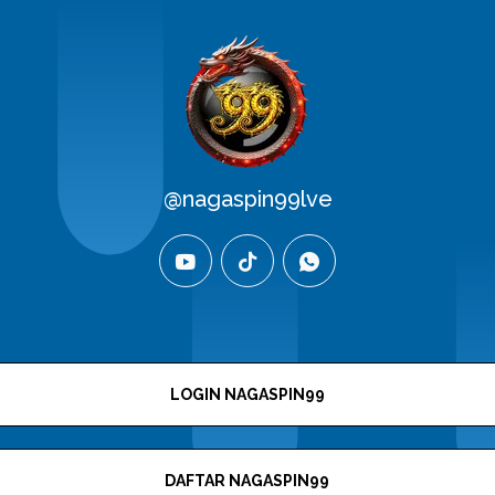
@nagaspin99lve
youtube
tiktok
whatsapp
LOGIN NAGASPIN99
DAFTAR NAGASPIN99