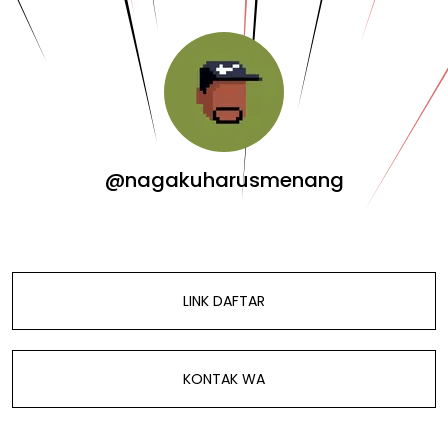
@nagakuharusmenang
LINK DAFTAR
KONTAK WA