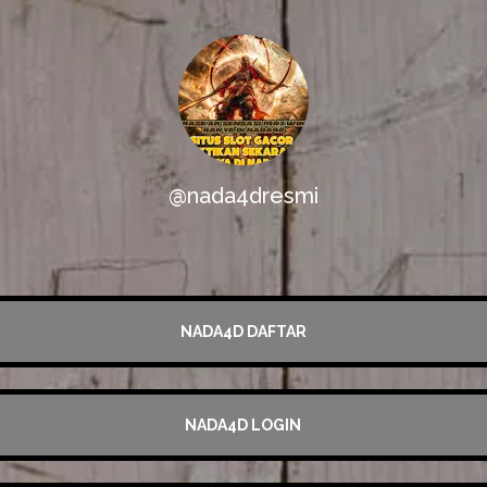
@nada4dresmi
NADA4D DAFTAR
NADA4D LOGIN