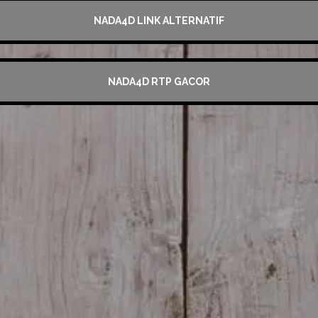
NADA4D LINK ALTERNATIF
NADA4D RTP GACOR