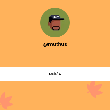
@muthus
Mult34