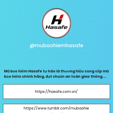
@mubaohiemhasafe
Mũ bảo hiểm Hasafe tự hào là thương hiệu cung cấp mũ
bảo hiểm chính hãng, đạt chuẩn an toàn giao thông.
Khám phá ngay các dòng mũ bảo hiểm chất lượng cao,
vỏ nhựa ABS siêu bền, thiết kế hiện đại
https://hasafe.com.vn/
https://www.tumblr.com/mubaohie