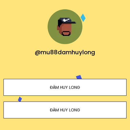
@mu88damhuylong
ĐÀM HUY LONG
ĐÀM HUY LONG