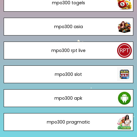
mpo300 togels
mpo300 asia
mpo300 rpt live
mpo300 slot
mpo300 apk
mpo300 pragmatic