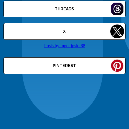
THREADS
X
PINTEREST