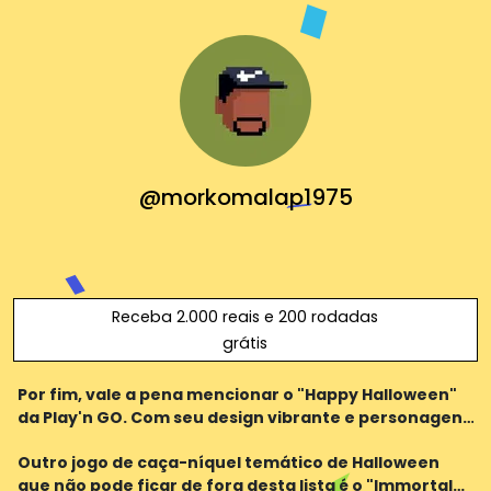
@morkomalap1975
Receba 2.000 reais e 200 rodadas
grátis
Por fim, vale a pena mencionar o "Happy Halloween"
da Play'n GO. Com seu design vibrante e personagens
festivos, este jogo é ideal para quem busca uma
Outro jogo de caça-níquel temático de Halloween
experiência de Halloween mais divertida e menos a
que não pode ficar de fora desta lista é o "Immortal