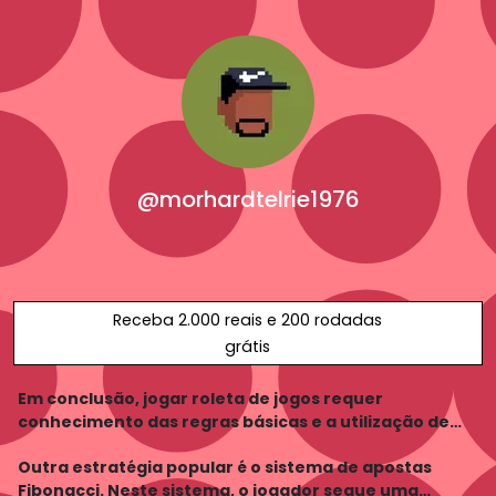
@morhardtelrie1976
Receba 2.000 reais e 200 rodadas
grátis
Em conclusão, jogar roleta de jogos requer
conhecimento das regras básicas e a utilização de
estratégias eficazes. É essencial entender as
Outra estratégia popular é o sistema de apostas
diferentes opções de apostas e suas probabilidades
Fibonacci. Neste sistema, o jogador segue uma
de ganho.