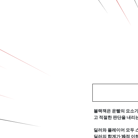
블랙잭은 운빨의 요소가
고 적절한 판단을 내리는
을 즐겨보세요!
딜러와 플레이어 모두 
딜러의 합계가 16점 이