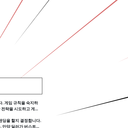
. 게임 규칙을 숙지하
한 전략을 시도하고 게임
탠딩을 할지 결정합니다.
다. 만약 딜러가 버스트된