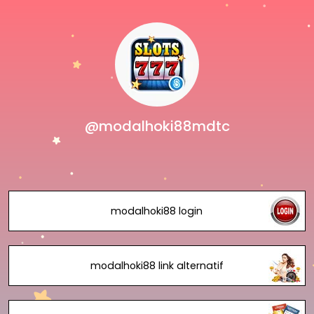
@modalhoki88mdtc
modalhoki88 login
modalhoki88 link alternatif