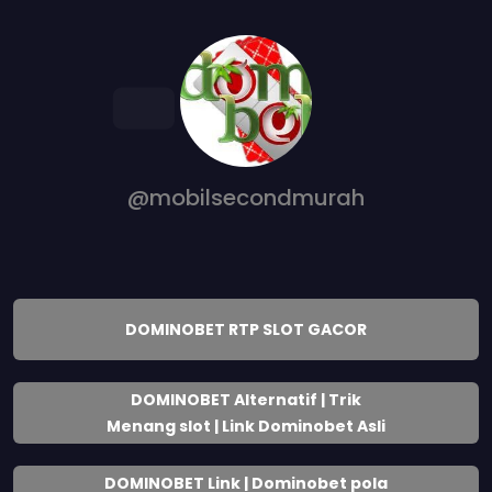
@mobilsecondmurah
DOMINOBET RTP SLOT GACOR
DOMINOBET Alternatif | Trik
Menang slot | Link Dominobet Asli
DOMINOBET Link | Dominobet pola