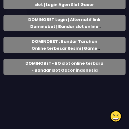
slot | Login Agen Slot Gacor
DOMINOBET Login | Alternatif link
Dominobet | Bandar slot online
terbaik
DOMINOBET : Bandar Taruhan
Online terbesar Resmi | Game
DOMINOBET Tergacor
DOMINOBET- BO slot online terbaru
- Bandar slot Gacor indonesia