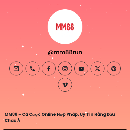
@mm88run
email
phone
facebook
instagram
youtube
twitter
pintere
vimeo
MM88 – Cá Cược Online Hợp Pháp, Uy Tín Hàng Đầu
Châu Á