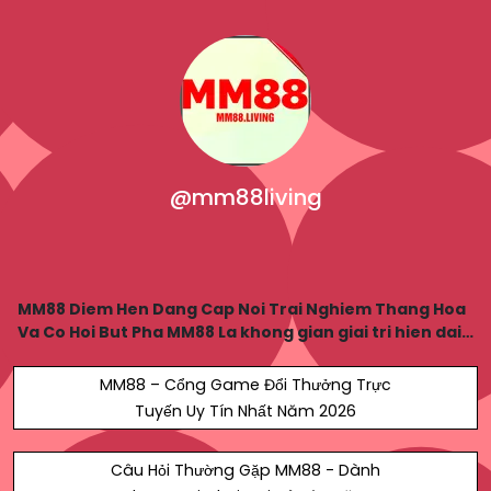
@mm88living
MM88 Diem Hen Dang Cap Noi Trai Nghiem Thang Hoa
Va Co Hoi But Pha MM88 La khong gian giai tri hien dai
noi hoi tu cong nghe tien tien va trai nghiem muot ma
mang den cam giac khac biet an toan va da
MM88 – Cổng Game Đổi Thưởng Trực
Tuyến Uy Tín Nhất Năm 2026
Câu Hỏi Thường Gặp MM88 - Dành