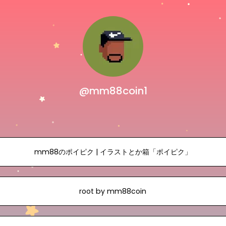
@mm88coin1
mm88のポイピク | イラストとか箱「ポイピク」
root by mm88coin