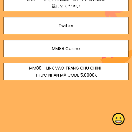
録してください
Twitter
MM88 Casino
MM88 - LINK VÀO TRANG CHỦ CHÍNH
THỨC NHẬN MÃ CODE 5.8888K