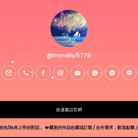
@minaliu5778
email
phone
facebook
instagram
youtube
whatsapp
messenge
line
拾遺畫話官網
你/妳與上帝的對話 。❤️屬意的作品收藏或訂製 / 合作需求，歡迎點擊