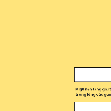
Mig8 nền tảng giải 
trong lòng các gam