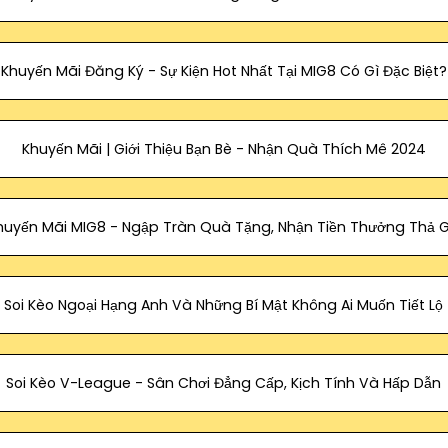
Khuyến Mãi Đăng Ký - Sự Kiện Hot Nhất Tại MIG8 Có Gì Đặc Biệt?
Khuyến Mãi | Giới Thiệu Bạn Bè - Nhận Quà Thích Mê 2024
huyến Mãi MIG8 - Ngập Tràn Quà Tặng, Nhận Tiền Thưởng Thả 
Soi Kèo Ngoại Hạng Anh Và Những Bí Mật Không Ai Muốn Tiết Lộ
Soi Kèo V-League - Sân Chơi Đẳng Cấp, Kịch Tính Và Hấp Dẫn