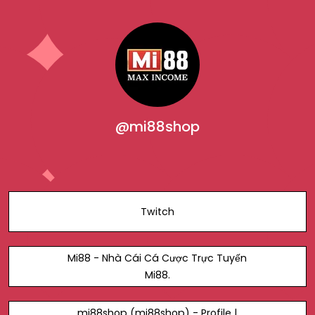
@mi88shop
Twitch
Mi88 - Nhà Cái Cá Cược Trực Tuyến
Mi88.
mi88shop (mi88shop) - Profile |