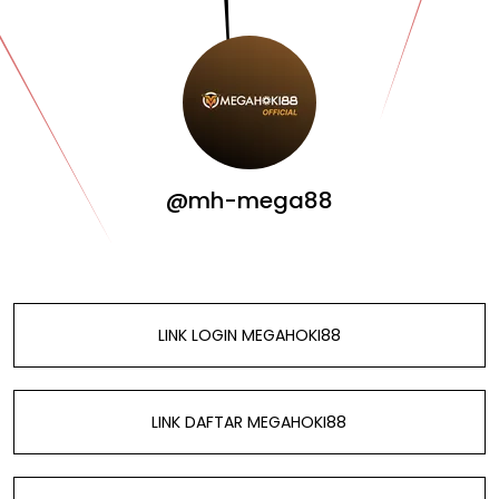
@mh-mega88
LINK LOGIN MEGAHOKI88
LINK DAFTAR MEGAHOKI88