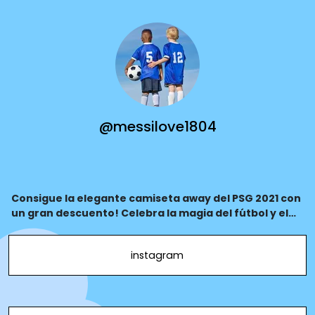
@messilove1804
Consigue la elegante camiseta away del PSG 2021 con
un gran descuento! Celebra la magia del fútbol y el
debut de Messi en el PSG 2021 con esta icónica
equipación, la favorita de los aficionados.
instagram