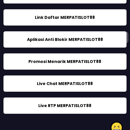
Link Daftar MERPATISLOT88
Aplikasi Anti Blokir MERPATISLOT88
Promosi Menarik MERPATISLOT88
Live Chat MERPATISLOT88
Live RTP MERPATISLOT88