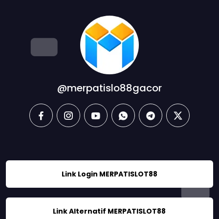
@merpatislo88gacor
facebook
instagram
youtube
whatsapp
telegram
twitter
Link Login MERPATISLOT88
Link Alternatif MERPATISLOT88