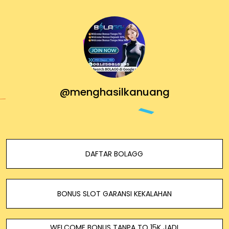
@menghasilkanuang
DAFTAR BOLAGG
BONUS SLOT GARANSI KEKALAHAN
WELCOME BONUS TANPA TO 15K JADI