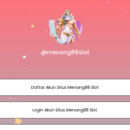
@menang88slot
Daftar Akun Situs Menang88 Slot
Login Akun Situs Menang88 Slot