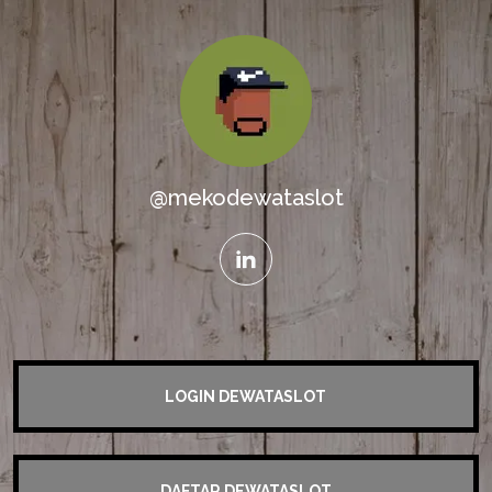
@mekodewataslot
linkedin
LOGIN DEWATASLOT
DAFTAR DEWATASLOT