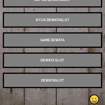
SITUS DEWATASLOT
GAME DEWATA
DEWATA SLOT
DEWATASLOT