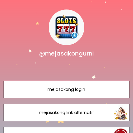
@mejasakongurni
mejasakong login
mejasakong link alternatif