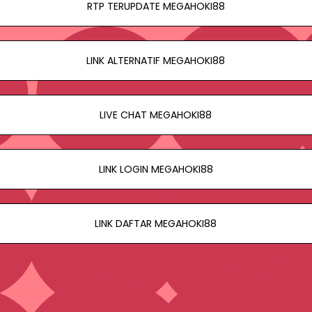
RTP TERUPDATE MEGAHOKI88
LINK ALTERNATIF MEGAHOKI88
LIVE CHAT MEGAHOKI88
LINK LOGIN MEGAHOKI88
LINK DAFTAR MEGAHOKI88