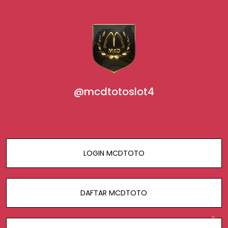
@mcdtotoslot4
LOGIN MCDTOTO
DAFTAR MCDTOTO