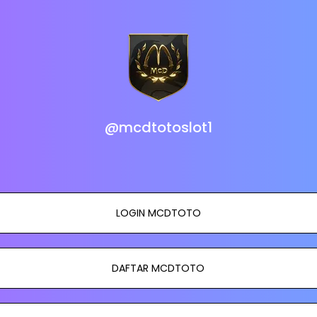
@mcdtotoslot1
LOGIN MCDTOTO
DAFTAR MCDTOTO