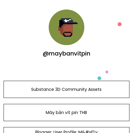
@maybanvitpin
Substance 3D Community Assets
Máy bắn vít pin THB
Blogger: User Profile: M&#xE1;y