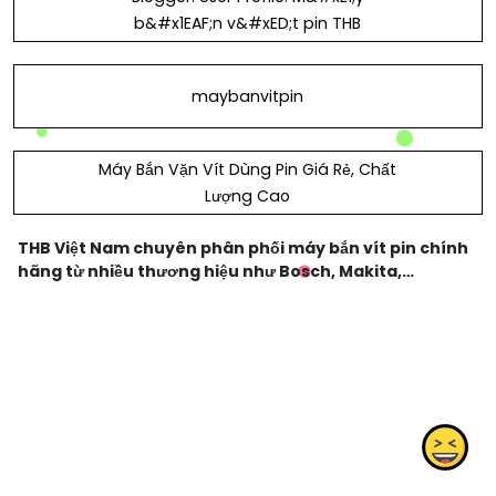
b&#x1EAF;n v&#xED;t pin THB
maybanvitpin
Máy Bắn Vặn Vít Dùng Pin Giá Rẻ, Chất
Lượng Cao
THB Việt Nam chuyên phân phối máy bắn vít pin chính
hãng từ nhiều thương hiệu như Bosch, Makita,
Dewalt,... Website: https://thbvietnam.com/may-
van-vit-dung-pin.html