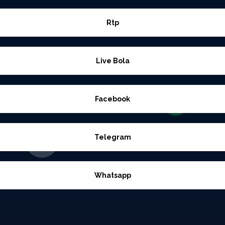
Rtp
Live Bola
Facebook
Telegram
Whatsapp