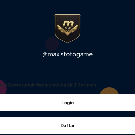
@maxistotogame
mo Game untuk Meningkatkan Skill Bermain
Login
Daftar