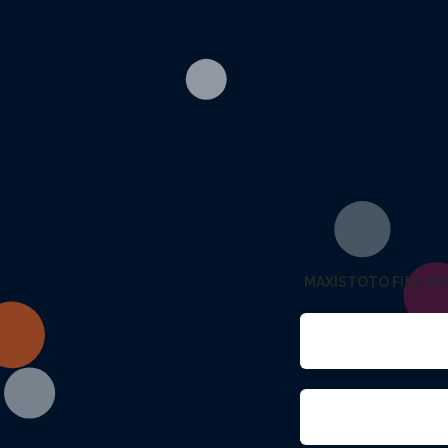
MAXISTOTO Fitur De