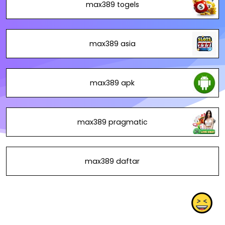
max389 togels
max389 asia
max389 apk
max389 pragmatic
max389 daftar