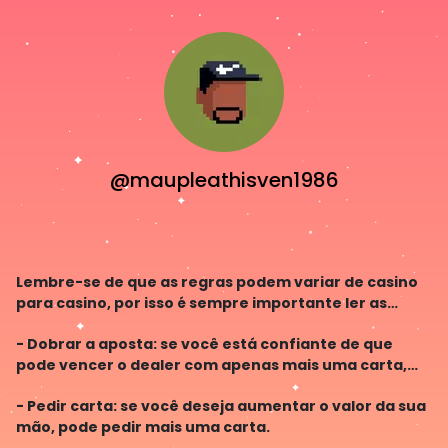
@maupleathisven1986
Lembre-se de que as regras podem variar de casino
para casino, por isso é sempre importante ler as
regras específicas da casa antes de jogar. No
- Dobrar a aposta: se você está confiante de que
entanto, agora que você conhece as regras básicas
pode vencer o dealer com apenas mais uma carta,
do bl
pode dobrar a sua aposta e receber uma única carta
- Pedir carta: se você deseja aumentar o valor da sua
adicional.
mão, pode pedir mais uma carta.