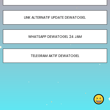
LINK ALTERNATIF UPDATE DEWATOGEL
WHATSAPP DEWATOGEL 24 JAM
TELEGRAM AKTIF DEWATOGEL