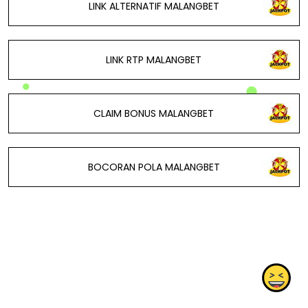
LINK ALTERNATIF MALANGBET
LINK RTP MALANGBET
CLAIM BONUS MALANGBET
BOCORAN POLA MALANGBET