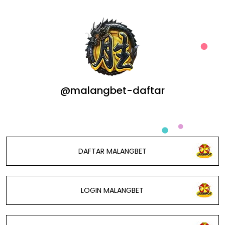
@malangbet-daftar
DAFTAR MALANGBET
LOGIN MALANGBET