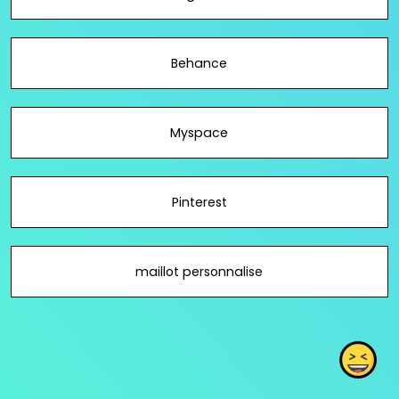
Behance
Myspace
Pinterest
maillot personnalise