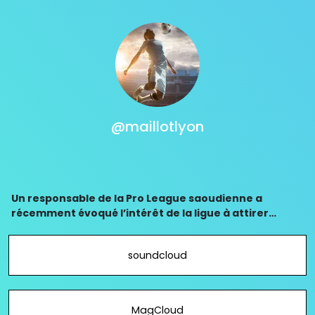
@maillotlyon
Un responsable de la Pro League saoudienne a
récemment évoqué l’intérêt de la ligue à attirer
Mbappé hors d’Europe. Le joueur de 25 ans deviendra
joueur autonome en juin 2024.
soundcloud
MagCloud