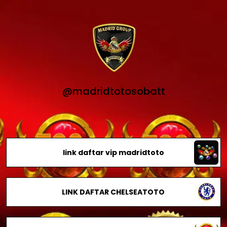
@madridtotosobatt
link daftar vip madridtoto
LINK DAFTAR CHELSEATOTO