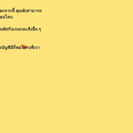
อกจากนี้ คุณยังสามารถ
ตออนไลน
ัมผัสกับเกมและสิ่งอื่น ๆ
ญชีมีก็พอ อย่างที่เรา