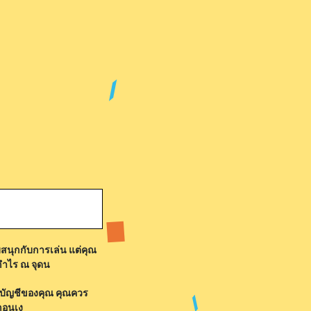
สนุกกับการเล่น แต่คุณ
ำไร ณ จุดน
ิดบัญชีของคุณ คุณควร
ถอนเง