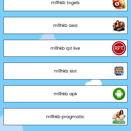
m11hkb togels
m11hkb asia
m11hkb rpt live
m11hkb slot
m11hkb apk
m11hkb pragmatic