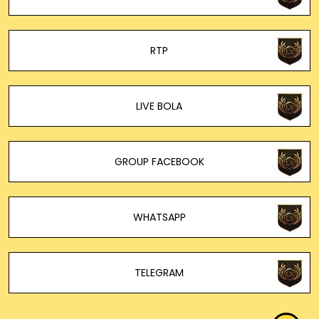
RTP
LIVE BOLA
GROUP FACEBOOK
WHATSAPP
TELEGRAM