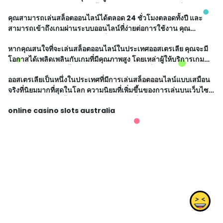
ประเทศออสเตรเลีย นอกจากนี้คุณยังควรตรวจสอบว่าเกมที่คุณเลือก
คุณสามารถเล่นสล็อตออนไลน์ได้ตลอด 24 ชั่วโมงตลอดทั้งปี และ
เล่นมีใบอนุญาตกา
สามารถเข้าถึงเกมผ่านระบบออนไลน์ที่ง่ายต่อการใช้งาน คุณ
สามารถสมัครและเลือกเล่นเกมที่ถูกใจคุณโดยไม่ต้องออกจากบ้าน
หากคุณสนใจที่จะเล่นสล็อตออนไลน์ในประเทศออสเตรเลีย คุณจะมี
เพียงแค่คุณมีอินเทอร์เน็ตและอุป
โอกาสได้เพลิดเพลินกับเกมที่มีคุณภาพสูง โดยเหล่าผู้ให้บริการเกม
ออนไลน์ในประเทศนี้มักจะมีความคล้ายคลึงกับที่คุณพบในคาสิโน
ออสเตรเลียเป็นหนึ่งในประเทศที่มีการเล่นสล็อตออนไลน์แบบเสมือน
แบบจริงๆ งานฟุตบอลออสเต
จริงที่นิยมมากที่สุดในโลก ความนิยมที่เพิ่มขึ้นของการเล่นบนเว็บไซต์
คาสิโนในประเทศนี้มีผลกระทบต่อการเต็มที่ในการเล่นสล็อตออนไลน์
online casino slots australia
สล็อตเป็นเกมท