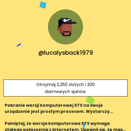
@lucalysback1979
Otrzymaj 2,250 złotych i 200
darmowych spinów
Pobranie wersji komputerowej STS na swoje
urządzenie jest prostym procesem. Wystarczy
odwiedzić oficjalną stronę internetową bukmachera i
Pamiętaj, że wersja komputerowa STS wymaga
postępować zgodnie z instrukcjami. Teraz, gdy wiesz
stałego połączenia z Internetem. Upewnij się, że masz
jak to zro