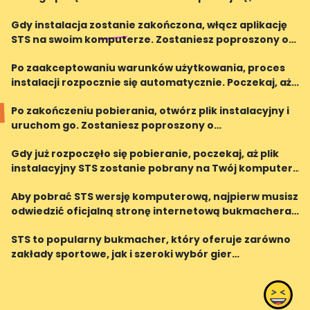
stabilne połączenie, aby cieszyć się grą bez
Gdy instalacja zostanie zakończona, włącz aplikację
przeszkód.
STS na swoim komputerze. Zostaniesz poproszony o
zalogowanie się na swoje konto lub założenie nowego,
Po zaakceptowaniu warunków użytkowania, proces
jeśli jeszcze go nie posiadasz.
instalacji rozpocznie się automatycznie. Poczekaj, aż
instalacja zostanie zakończona.
Po zakończeniu pobierania, otwórz plik instalacyjny i
uruchom go. Zostaniesz poproszony o
zaakceptowanie warunków użytkowania. Przeczytaj
Gdy już rozpoczęło się pobieranie, poczekaj, aż plik
je uważnie i zaakceptuj, jeśli się z nimi zgadzasz.
instalacyjny STS zostanie pobrany na Twój komputer.
Może to zająć kilka minut, w zależności od prędkości
Aby pobrać STS wersję komputerową, najpierw musisz
Internetu.
odwiedzić oficjalną stronę internetową bukmachera.
Następnie, na stronie głównej, znajdź zakładkę
STS to popularny bukmacher, który oferuje zarówno
"Pobierz aplikację" lub "Pobierz wersję komputerową
zakłady sportowe, jak i szeroki wybór gier
kasynowych. Jeśli jesteś fanem tego bukmachera i
chciałbyś pobrać wersję komputerową STS na swoje
urządzeni