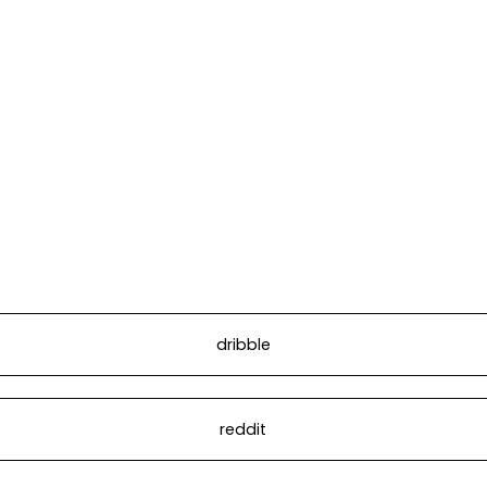
dribble
reddit