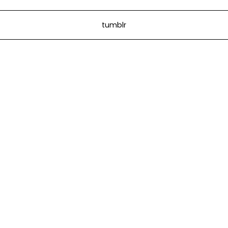
tumblr