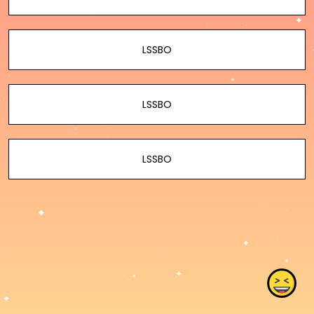
LSSBO
LSSBO
LSSBO