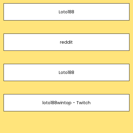
Loto188
reddit
Loto188
loto188wintop - Twitch