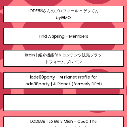
LODE88さんのプロフィール - ゲソてん
byGMO
Find A Spring - Members
Brain | 紹介機能付きコンテンツ販売プラッ
トフォーム ブレイン
lode88party - AI Planet Profile for
lode88party | AI Planet (formerly DPhi)
LODE88 | Lô Đề 3 Miền - Cược Thể