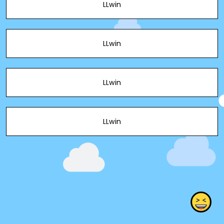
LLwin
LLwin
LLwin
LLwin