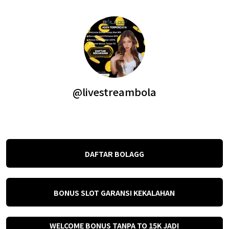
@livestreambola
DAFTAR BOLAGG
BONUS SLOT GARANSI KEKALAHAN
WELCOME BONUS TANPA TO 15K JADI