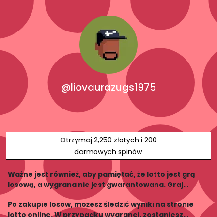
@liovaurazugs1975
Otrzymaj 2,250 złotych i 200
darmowych spinów
Ważne jest również, aby pamiętać, że lotto jest grą
losową, a wygrana nie jest gwarantowana. Graj
odpowiedzialnie i nie wydawaj więcej pieniędzy, niż
Po zakupie losów, możesz śledzić wyniki na stronie
możesz sobie pozwolić stracić.
lotto online. W przypadku wygranej, zostaniesz